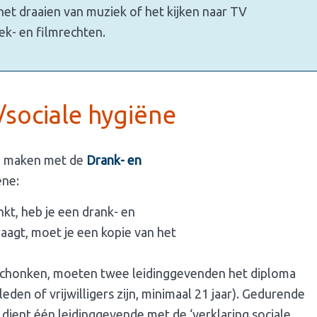
het draaien van muziek of het kijken naar TV
ek- en filmrechten.
sociale hygiëne
 te maken met de
Drank- en
ëne:
nkt, heb je een drank- en
raagt, moet je een kopie van het
eschonken, moeten twee leidinggevenden het diploma
eden of vrijwilligers zijn, minimaal 21 jaar). Gedurende
 dient één leidinggevende met de ‘verklaring sociale