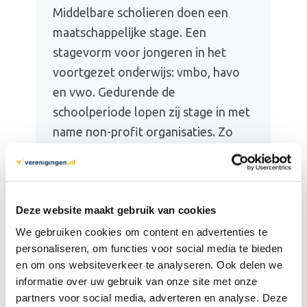
Middelbare scholieren doen een
maatschappelijke stage. Een
stagevorm voor jongeren in het
voortgezet onderwijs: vmbo, havo
en vwo. Gedurende de
schoolperiode lopen zij stage in met
name non-profit organisaties. Zo
kunnen zij op een praktijkgerichte
wijze kennismaken met sociaal
maatschappelijke aspecten in de
samenleving. Wat kan de stagiair
Deze website maakt gebruik van cookies
voor jou […]
We gebruiken cookies om content en advertenties te
personaliseren, om functies voor social media te bieden
Lees meer
en om ons websiteverkeer te analyseren. Ook delen we
informatie over uw gebruik van onze site met onze
partners voor social media, adverteren en analyse. Deze