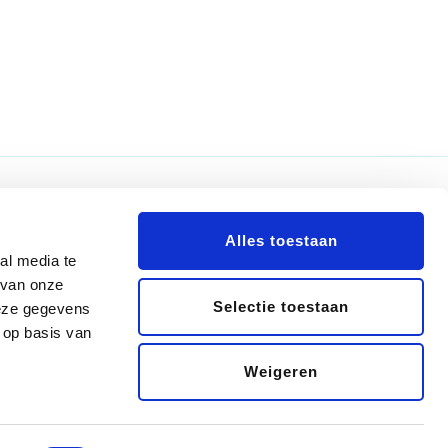
Nieuwsbrief
Alles toestaan
al media te
 van onze
Selectie toestaan
deze gegevens
 op basis van
0
Weigeren