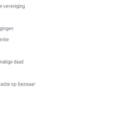
n vereniging
igingen
eente
tmatige daad
eactie op bezwaar