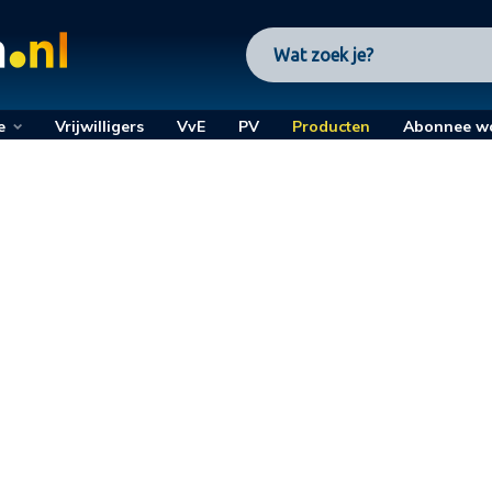
e
Vrijwilligers
VvE
PV
Producten
Abonnee w