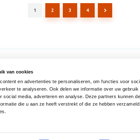
1
2
3
4
ons
Volg ons
ik van cookies
ns
ontent en advertenties te personaliseren, om functies voor soci
erkeer te analyseren. Ook delen we informatie over uw gebruik
f Nieuwsbrieven
or social media, adverteren en analyse. Deze partners kunnen 
t
ormatie die u aan ze heeft verstrekt of die ze hebben verzameld
es.