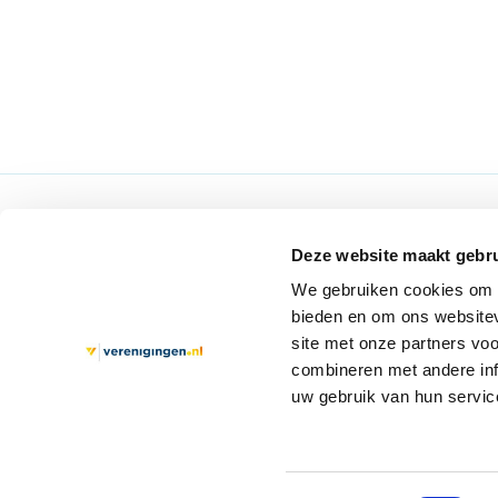
Verenigingen.nl
Over 
Deze website maakt gebru
Aanmelden
Over o
We gebruiken cookies om c
bieden en om ons websitev
Afmelden als abonnee
Archie
site met onze partners vo
Gebruiksvoorwaarden
Contac
combineren met andere inf
uw gebruik van hun servic
Privacy en Cookie Verklaring
Disclaimer en Copyright