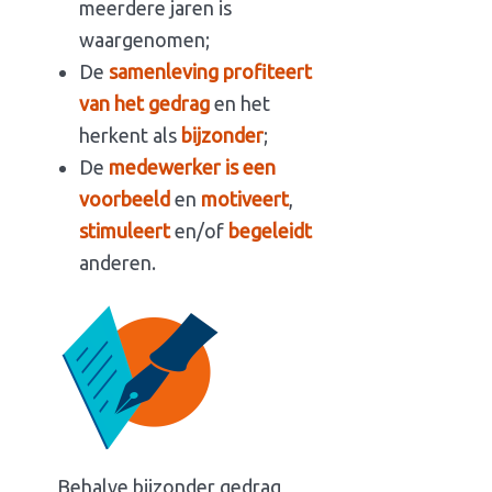
meerdere jaren is
waargenomen;
De
samenleving profiteert
van het gedrag
en het
herkent als
bijzonder
;
De
medewerker is een
voorbeeld
en
motiveert
,
stimuleert
en/of
begeleidt
anderen.
Behalve bijzonder gedrag