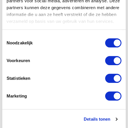
partners voor social media, adverteren en analyse. Deze
woonplaats van de
partners kunnen deze gegevens combineren met andere
informatie die u aan ze heeft verstrekt of die ze hebben
voorgedragene.
verzameld op basis van uw gebruik van hun services.
Een
omschrijving van de
bijzondere verrichtingen
:
Toestemmingsselectie
wat heeft de persoon
Noodzakelijk
gedaan om in aanmerking
te komen voor een lintje.
Voorkeuren
Leg in de voordracht uit
waarom de verrichting zo
Statistieken
bijzonder is. Een
onderscheiding kan worden
Marketing
toegekend voor een in het
oog springende prestatie,
maar ook aan mensen die
Details tonen
achter de schermen bergen