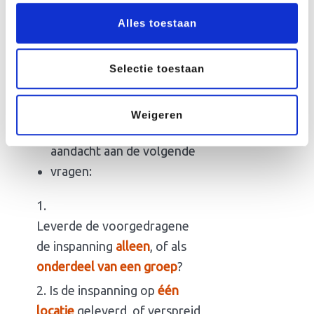
werk verzetten. Geef
Alles toestaan
duidelijk aan waarom de
verrichting voor de
samenleving belangrijk
Selectie toestaan
is/was.
Een
toelichting op de
Weigeren
omschrijving
. Besteed
aandacht aan de volgende
vragen:
Leverde de voorgedragene
de inspanning
alleen
, of als
onderdeel van een groep
?
Is de inspanning op
één
locatie
geleverd, of verspreid