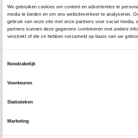
[bedrijf] op 30 augustus 2022
We gebruiken cookies om content en advertenties te personal
bestuurder van deze
media te bieden en om ons websiteverkeer te analyseren. Oo
vereniging.90 In die
gebruik van onze site met onze partners voor social media,
partners kunnen deze gegevens combineren met andere infor
hoedanigheid is hij
verstrekt of die ze hebben verzameld op basis van uw gebru
verantwoordelijkheid voor
de gedragingen van de
vereniging. (…) Dit maakt
Toestemmingsselectie
Noodzakelijk
naar het oordeel van de
rechtbank dat [verdachte]
Voorkeuren
ook actief heeft gehandeld
namens [bedrijf] en aldus
feitelijke leiding heeft
Statistieken
gegeven aan het feit dat
[bedrijf] samen met anderen
Marketing
op naam van anderen
opzettelijk onjuiste aangiften