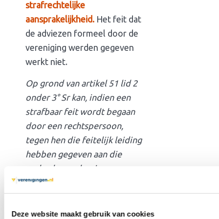
strafrechtelijke
aansprakelijkheid.
Het feit dat
de adviezen formeel door de
vereniging werden gegeven
werkt niet.
Op grond van artikel 51 lid 2
onder 3° Sr kan, indien een
strafbaar feit wordt begaan
door een rechtspersoon,
tegen hen die feitelijk leiding
hebben gegeven aan die
verboden gedraging een
straf of maatregel worden
opgelegd. [verdachte] is
sinds de oprichting van
Deze website maakt gebruik van cookies