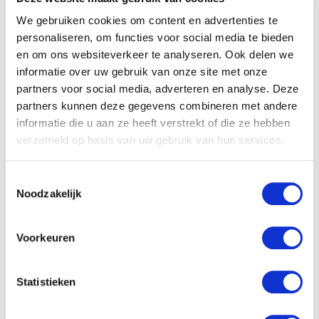
We gebruiken cookies om content en advertenties te
personaliseren, om functies voor social media te bieden
en om ons websiteverkeer te analyseren. Ook delen we
informatie over uw gebruik van onze site met onze
partners voor social media, adverteren en analyse. Deze
Een
appartementsclausule
is
partners kunnen deze gegevens combineren met andere
een clausule die in de
informatie die u aan ze heeft verstrekt of die ze hebben
verzekeringsovereenkomst
verzameld op basis van uw gebruik van hun services.
opgenomen moet worden. In
deze clausule staat dat als
Toestemmingsselectie
Noodzakelijk
één van de eigenaren zich niet
aan de regels van de
verzekering houdt en
Voorkeuren
daardoor
schade ontstaat, de
verzekering toch zal uitkeren.
Statistieken
De verzekeraar zal de schade