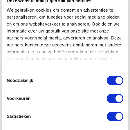
handelingen die zij als
Deze website maakt gebruik van cookies
bestuurder hebben verricht.
We gebruiken cookies om content en advertenties te
Het uitgangspunt is dat de
personaliseren, om functies voor social media te bieden
en om ons websiteverkeer te analyseren. Ook delen we
vereniging
aansprakelijk is.
informatie over uw gebruik van onze site met onze
Omdat een vereniging
partners voor social media, adverteren en analyse. Deze
rechtspersoonlijkheid heeft.
partners kunnen deze gegevens combineren met andere
Een bestuurder kan
informatie die u aan ze heeft verstrekt of die ze hebben
verzameld op basis van uw gebruik van hun services.
aansprakelijk worden gesteld
indien er sprake is van
Toestemmingsselectie
onbehoorlijk bestuur.
Noodzakelijk
In de wet staan een aantal
specifieke bepalingen over
Voorkeuren
bestuurdersaansprakelijkheid.
Onder andere deze:
Statistieken
artikel 2:9 van het