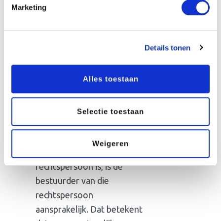
Marketing
Burgerlijk Wetboek
: daarin
staat dat elke bestuurder
zijn taak op een behoorlijke
Details tonen
manier dient te vervullen.
En dan elke bestuurder
Alles toestaan
verantwoordelijkheid
draagt voor de algemene
gang van zaken.
Selectie toestaan
artikel 2:11 van het
Burgerlijk Wetboek
: als een
Weigeren
bestuurder een
rechtspersoon is, is de
bestuurder van die
rechtspersoon
aansprakelijk. Dat betekent