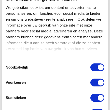
We gebruiken cookies om content en advertenties te
De
Kamer van Koophandel
personaliseren, om functies voor social media te bieden
(KvK) is een organisatie. Deze
en om ons websiteverkeer te analyseren. Ook delen we
informatie over uw gebruik van onze site met onze
organisatie houdt een
partners voor social media, adverteren en analyse. Deze
register bij van
partners kunnen deze gegevens combineren met andere
rechtspersonen. De meeste
informatie die u aan ze heeft verstrekt of die ze hebben
rechtspersonen zijn
verplicht
verzameld op basis van uw gebruik van hun services.
om zich in te schrijven bij de
KvK. Zoals formele
Toestemmingsselectie
Noodzakelijk
verenigingen
en
verenigingen
van eigenaren
. Een informele
Voorkeuren
vereniging is niet verplicht om
zich in te schrijven.
Statistieken
Je kan bij de KvK een
uittreksel opvragen. Hier vind