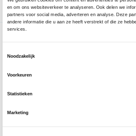
in een redelijk
Lees meer over Bestuur
en om ons websiteverkeer te analyseren. Ook delen we infor
formeel proces.
partners voor social media, adverteren en analyse. Deze p
Zet de juiste
andere informatie die u aan ze heeft verstrekt of die ze he
stappen en maak
services.
daarbij geen
Verenigingen.nl
procedurele
Toestemmingsselectie
Aanmelden
fouten.
Noodzakelijk
Afmelden als abonnee
3,50
incl. BTW
Gebruiksvoorwaarden
Voorkeuren
Privacy en Cookie Verklaring
Winkel nu
Disclaimer en Copyright
Statistieken
Over ons
Marketing
Over ons
Archief Nieuwsbrieven