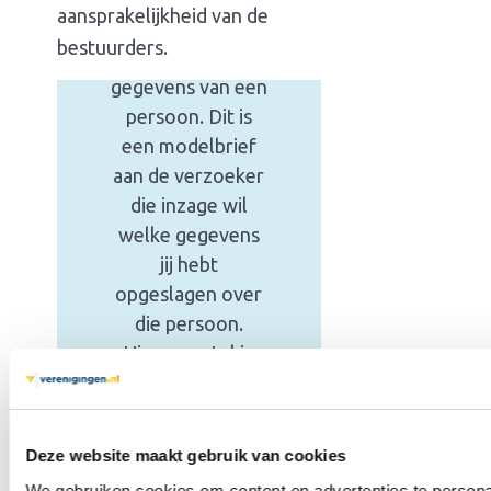
aansprakelijkheid van de
inzage
in de
bestuurders.
opgeslagen
gegevens van een
persoon. Dit is
een modelbrief
aan de verzoeker
die inzage wil
welke gegevens
jij hebt
opgeslagen over
die persoon.
Hiermee stel je
de procedure vast
en de termijn die
gaat lopen. Het is
Deze website maakt gebruik van cookies
een handige hulp
We gebruiken cookies om content en advertenties te personal