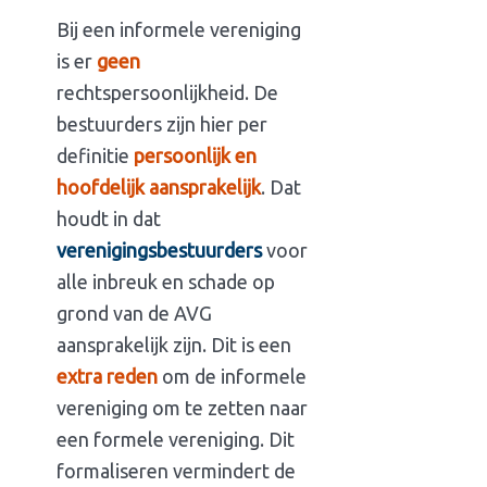
Bij een informele vereniging
is er
geen
rechtspersoonlijkheid. De
bestuurders zijn hier per
definitie
persoonlijk en
hoofdelijk aansprakelijk
. Dat
Brief aan
houdt in dat
verzoeker
verenigingsbestuurders
voor
alle inbreuk en schade op
inzage
grond van de AVG
AVG
aansprakelijk zijn. Dit is een
extra reden
om de informele
gegevens
vereniging om te zetten naar
een formele vereniging. Dit
Je ontvangt een
formaliseren vermindert de
verzoek tot