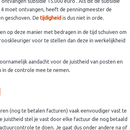
 ontvangen subsidie 15.000 euro’. Als dit de subsidie
014 moet ontvangen, heeft de penningmeester de
oren geschoven. De
tijdigheid
is dus niet in orde.
gen op deze manier met bedragen in de tijd schuiven om
 rooskleuriger voor te stellen dan deze in werkelijkheid
voornamelijk aandacht voor de juistheid van posten en
 in de controle mee te nemen.
d
euren (nog te betalen facturen) vaak eenvoudiger vast te
 juistheid stel je vast door elke factuur die nog betaald
ctuurcontrole te doen. Je gaat dus onder andere na of