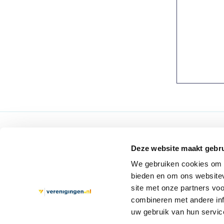
Verenigingen.nl
Over 
Deze website maakt gebru
Aanmelden
Over o
We gebruiken cookies om c
bieden en om ons websitev
Afmelden als abonnee
Archie
site met onze partners vo
Gebruiksvoorwaarden
Contac
combineren met andere inf
uw gebruik van hun servic
Privacy en Cookie Verklaring