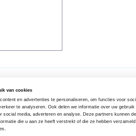
ons
Volg ons
ik van cookies
ns
ontent en advertenties te personaliseren, om functies voor soci
erkeer te analyseren. Ook delen we informatie over uw gebruik
f Nieuwsbrieven
or social media, adverteren en analyse. Deze partners kunnen 
t
ormatie die u aan ze heeft verstrekt of die ze hebben verzameld
es.