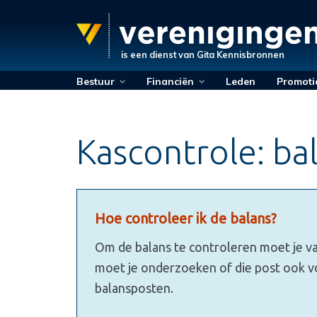
is een dienst van
Gita Kennisbronnen
Bestuur
Financiën
Leden
Promoti
Kascontrole: ba
Hoe controleer ik de balans?
Om de balans te controleren moet je van
moet je onderzoeken of die post ook vo
balansposten.