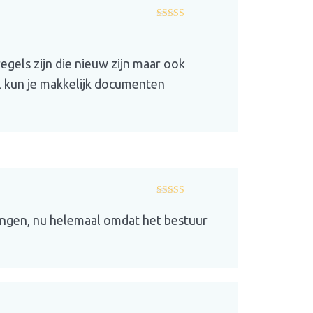
Gewaardeerd
4
uit 5
regels zijn die nieuw zijn maar ook
nl kun je makkelijk documenten
Gewaardeerd
5
uit 5
ringen, nu helemaal omdat het bestuur