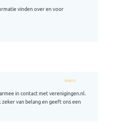
formatie vinden over en voor
Gewaardeerd
5
uit 5
rmee in contact met verenigingen.nl.
k zeker van belang en geeft ons een