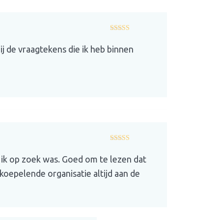
Gewaardeerd
4
uit 5
j de vraagtekens die ik heb binnen
Gewaardeerd
5
uit 5
 ik op zoek was. Goed om te lezen dat
erkoepelende organisatie altijd aan de