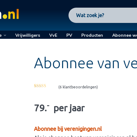
e
Vrijwilligers
VvE
PV
Producten
Abonnee w
Abonnee van ve
(
6
klantbeoordelingen)
Gewaardeerd
6
4.33
op 5
gebaseerd
-
op
79.
per jaar
klantbeoordelingen
Abonnee bij verenigingen.nl