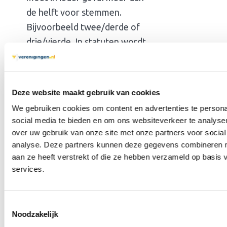
de helft voor stemmen.
Bijvoorbeeld twee/derde of
drie/vierde. In statuten wordt
dit ook wel aangeduid met
percentages.
Deze website maakt gebruik van cookies
Unaniem stemmen
: iedereen
stemt hetzelfde. Dus óf
We gebruiken cookies om content en advertenties te persona
social media te bieden en om ons websiteverkeer te analyse
allemaal voor óf allemaal
over uw gebruik van onze site met onze partners voor social
tegen.
analyse. Deze partners kunnen deze gegevens combineren me
aan ze heeft verstrekt of die ze hebben verzameld op basis
services.
Hoe breng ik
mijn stem uit?
Toestemmingsselectie
Noodzakelijk