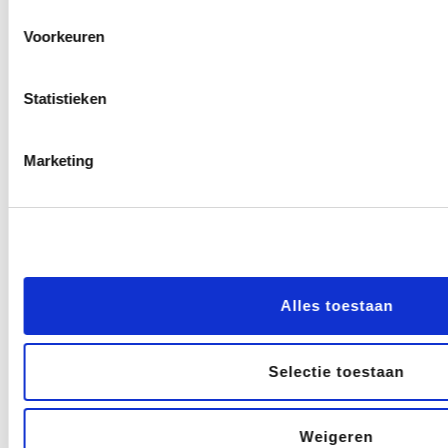
Je kunt op verschillende
manieren stemmen.
Voorkeuren
Schriftelijk
,
mondeling
of per
volmacht
. In de statuten is
Statistieken
opgenomen welke manier van
stemmen is toegestaan.
Marketing
Wordt er mondeling een stem
uitgebracht, maar staat in de
statuten dat dit alleen
schriftelijk kan? Dan is de
stem ongeldig.
Alles toestaan
Daarnaast kan het bestuur
ook besluiten dat
Selectie toestaan
elektronische
stemmen ook
zijn toegestaan.
Weigeren