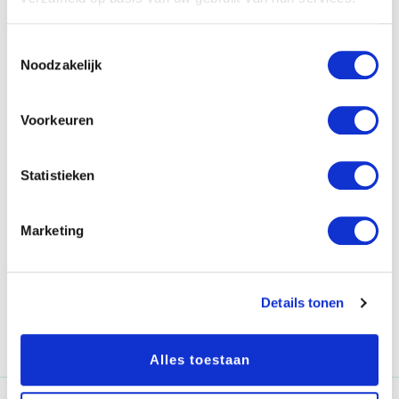
van de kascommissie is het
controleren van de
Toestemmingsselectie
Noodzakelijk
jaarrekening. De
kascommissie controleert het
Voorkeuren
werk van de
penningmeester
.
De taak van de kascommissie
Statistieken
kan in het
huishoudelijk
reglement
nader worden
Marketing
uitgewerkt.
Het meervoud van
Details tonen
kascommissie is
Kascommissies
Alles toestaan