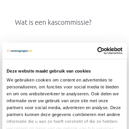
Wat is een kascommissie?
Deze website maakt gebruik van cookies
De
kascommissie of ook
We gebruiken cookies om content en advertenties te
kascontrolecommissie
is een
personaliseren, om functies voor social media te bieden
commissie
van de
vereniging
.
en om ons websiteverkeer te analyseren. Ook delen we
informatie over uw gebruik van onze site met onze
Dit is een onafhankelijk
partners voor social media, adverteren en analyse. Deze
commissie die de
partners kunnen deze gegevens combineren met andere
boekhouding
van de
informatie die u aan ze heeft verstrekt of die ze hebben
vereniging
controleert
. Taak
verzameld op basis van uw gebruik van hun services.