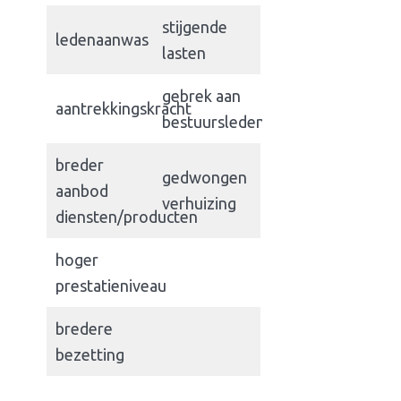
stijgende
ledenaanwas
lasten
gebrek aan
aantrekkingskracht
bestuursleden
breder
gedwongen
aanbod
verhuizing
diensten/producten
hoger
prestatieniveau
bredere
bezetting