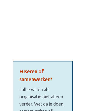
Fuseren of
samenwerken?
Jullie willen als
organisatie niet alleen
verder. Wat ga je doen,