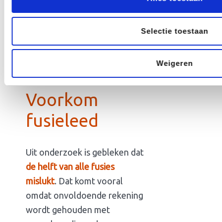
registergoed (zoals een
clubhuis) verkrijgt. Als je
Selectie toestaan
opziet tegen deze fiscale
obstakels, is de fusie
voorlopig geen goed idee.
Weigeren
Voorkom
fusieleed
Uit onderzoek is gebleken dat
de helft van alle fusies
mislukt
. Dat komt vooral
omdat onvoldoende rekening
wordt gehouden met