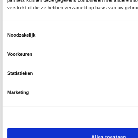
partners kunnen deze gegevens combineren met andere infor
Fiscale gevolgen
verstrekt of die ze hebben verzameld op basis van uw gebru
Bij een fusie gaat het
vermogen van één of
Toestemmingsselectie
meerdere organisaties over
Noodzakelijk
naar de nieuwe organisatie.
De waarde van deze
Voorkeuren
vermogensovergang kan
belast zijn met
Statistieken
schenkingsrecht. Overleg
vooraf met de
Marketing
Belastingdienst kan zinvol
zijn. Ook kan er
overdrachtsbelasting
verschuldigd zijn als de
nieuwe organisatie een
Alles toestaan