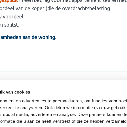
esplitst
in een bedrag voor het appartement zelf en het
voordeel van de koper (die de overdrachtsbelasting
uw voordeel.
 splitst.
zaamheden aan de woning
.
ons
Volg ons
ik van cookies
ns
ontent en advertenties te personaliseren, om functies voor soci
erkeer te analyseren. Ook delen we informatie over uw gebruik
f Nieuwsbrieven
or social media, adverteren en analyse. Deze partners kunnen 
t
ormatie die u aan ze heeft verstrekt of die ze hebben verzameld