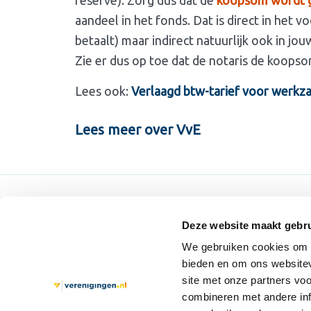
reserve). Zorg dus dat de
koopsom wordt g
aandeel in het fonds. Dat is direct in het 
betaalt) maar indirect natuurlijk ook in jo
Zie er dus op toe dat de notaris de koopsom
Lees ook:
Verlaagd btw-tarief voor werk
Lees meer over VvE
Verenigingen.nl
Over 
Deze website maakt gebru
Aanmelden
Over o
We gebruiken cookies om c
bieden en om ons websitev
Afmelden als abonnee
Archie
site met onze partners vo
Gebruiksvoorwaarden
Contac
combineren met andere inf