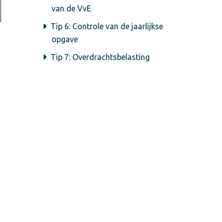
van de VvE
Tip 6: Controle van de jaarlijkse
opgave
Tip 7: Overdrachtsbelasting