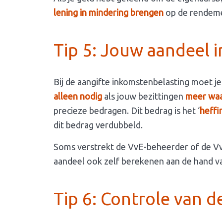
lening in mindering brengen
op de rendeme
Tip 5: Jouw aandeel 
Bij de aangifte inkomstenbelasting moet j
alleen nodig
als jouw bezittingen
meer waa
precieze bedragen. Dit bedrag is het ‘
heffi
dit bedrag verdubbeld.
Soms verstrekt de VvE-beheerder of de V
aandeel ook zelf berekenen aan de hand va
Tip 6: Controle van d