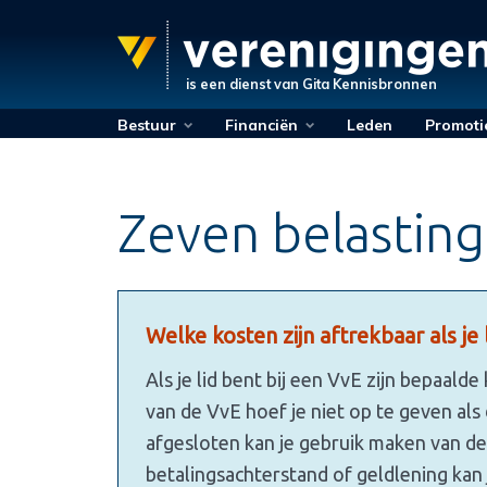
is een dienst van
Gita Kennisbronnen
Bestuur
Financiën
Leden
Promoti
Zeven belasting
Welke kosten zijn aftrekbaar als je
Als je lid bent bij een VvE zijn bepaal
van de VvE hoef je niet op te geven als
afgesloten kan je gebruik maken van de
betalingsachterstand of geldlening kan