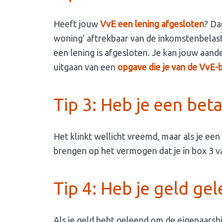
Heeft jouw
VvE een lening afgesloten
? Da
woning’ aftrekbaar van de inkomstenbelasti
een lening is afgesloten. Je kan jouw aand
uitgaan van een
opgave die je van de VvE
Tip 3: Heb je een bet
Het klinkt wellicht vreemd, maar als je een
brengen op het vermogen dat je in box 3 v
Tip 4: Heb je geld ge
Als je geld hebt geleend om de eigenaarsb