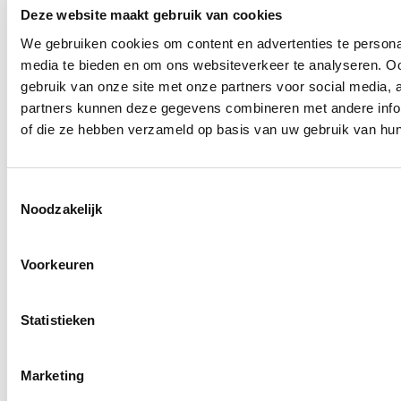
Deze website maakt gebruik van cookies
dat een bepaalde bestuurder
We gebruiken cookies om content en advertenties te personal
weg moet, maar je bent bang
media te bieden en om ons websiteverkeer te analyseren. Oo
dat er dan nooit meer een
gebruik van onze site met onze partners voor social media,
vervanger gevonden zal
partners kunnen deze gegevens combineren met andere inform
worden. We zien dat vooral
of die ze hebben verzameld op basis van uw gebruik van hun
bij cruciale functies zoals
voorzitter en
Toestemmingsselectie
penningmeester. Vaak komt
Noodzakelijk
dat omdat de bestuurder die
het werk doet zoveel naar
Voorkeuren
zich toe heeft getrokken dat
het lijkt alsof hij/zij onmisbaar
Statistieken
is geworden. En dus laat je
alles maar bij het oude, met
Marketing
alle gevolgen van dien…