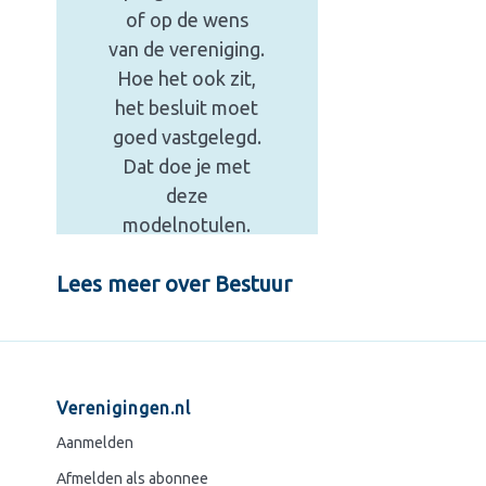
of op de wens
van de vereniging.
Hoe het ook zit,
het besluit moet
goed vastgelegd.
Dat doe je met
deze
modelnotulen.
7,50
Lees meer over Bestuur
incl. BTW
Winkel nu
Verenigingen.nl
Aanmelden
Afmelden als abonnee