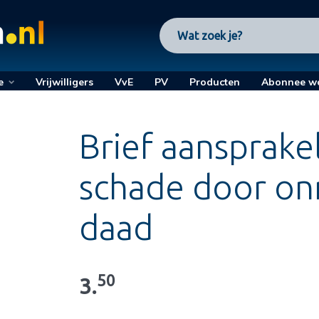
e
Vrijwilligers
VvE
PV
Producten
Abonnee w
Brief aansprakel
schade door on
daad
50
3.