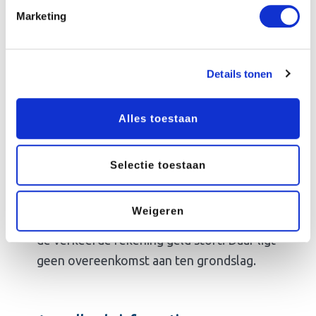
dat een
vereniging een rechtspersoon is
.
Marketing
Die vallen niet onder de
consumentenbescherming. Als vereniging
Details tonen
wordt je geacht dat je beter overziet wat je
doet en tekent. Ook veel garanties zijn in
het zakelijk verkeer een stuk minder
Alles toestaan
gunstig dan die voor consumenten.
Dan is er nog de restcategorie, voor alle
Selectie toestaan
eisen tot terugbetaling van een gedane
betaling, waar geen specifieke reden voor
Weigeren
is. Onverschuldigd is als je bijvoorbeeld op
de verkeerde rekening geld stort. Daar ligt
geen overeenkomst aan ten grondslag.