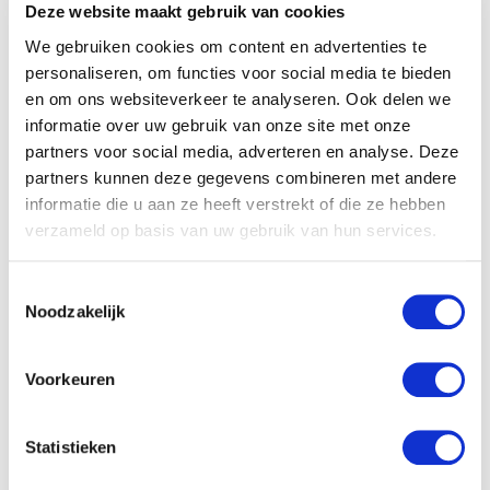
Deze website maakt gebruik van cookies
Context onverschuldigde betaling
We gebruiken cookies om content en advertenties te
personaliseren, om functies voor social media te bieden
en om ons websiteverkeer te analyseren. Ook delen we
Je kan natuurlijk op veel manieren je geld
informatie over uw gebruik van onze site met onze
terug willen vragen. Een vereniging heeft
partners voor social media, adverteren en analyse. Deze
niet
zoals een consument allerhande
partners kunnen deze gegevens combineren met andere
beschermingen. Zo kan je als vereniging
informatie die u aan ze heeft verstrekt of die ze hebben
niet zonder reden een online gesloten
verzameld op basis van uw gebruik van hun services.
overeenkomst terugdraaien. Dergelijke
bedenktijd is voorbehouden aan
Toestemmingsselectie
Noodzakelijk
consumenten. Je hebt nog de optie dat
een overeenkomst niet op deze manier
Voorkeuren
gesloten kon worden namens de
vereniging. In dat geval beroep je je op
Statistieken
onbevoegde vertegenwoordiging.
Hier moet je rekening houden met het feit