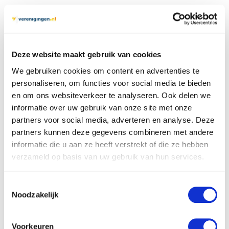
Wat is een gekwalificeerde
meerderheid?
Deze website maakt gebruik van cookies
We gebruiken cookies om content en advertenties te
personaliseren, om functies voor social media te bieden
en om ons websiteverkeer te analyseren. Ook delen we
informatie over uw gebruik van onze site met onze
partners voor social media, adverteren en analyse. Deze
partners kunnen deze gegevens combineren met andere
informatie die u aan ze heeft verstrekt of die ze hebben
Bij een
gekwalificeerde
verzameld op basis van uw gebruik van hun services.
meerderheid
is er pas sprake
van een meerderheid indien is
Toestemmingsselectie
Noodzakelijk
voldaan aan
aanvullende
voorwaarden
. Deze
voorwaarden staan in de
Voorkeuren