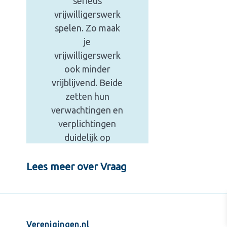
serieus
vrijwilligerswerk
spelen. Zo maak
je
vrijwilligerswerk
ook minder
vrijblijvend. Beide
zetten hun
verwachtingen en
verplichtingen
duidelijk op
papier.
Lees meer over Vraag
29,00
incl. BTW
Winkel nu
Verenigingen.nl