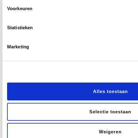
omstandigheden ook
Voorkeuren
onzorgvuldig kunnen zijn naar
de niet aanwezige leden. Die
Statistieken
kwamen mogelijk niet omdat
ook zij ervan uitgingen dat er
Marketing
toch niet voldoende leden
zouden zijn. Deze
oplossingen zijn niet aan te
raden.
Alles toestaan
Opnemen in
Huishoudelijk
Selectie toestaan
Reglement
Weigeren