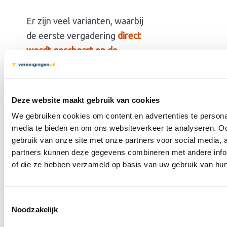
Er zijn veel varianten, waarbij
de eerste vergadering
direct
wordt geschorst en de
tweede vergadering start
.
Ook de vergadering sluiten en
vijf minuten laten de tweede
Deze website maakt gebruik van cookies
vergadering houden. Bij deze
We gebruiken cookies om content en advertenties te personal
benadering passeer je
media te bieden en om ons websiteverkeer te analyseren. Oo
eigenlijk de statuten. Zeker
gebruik van onze site met onze partners voor social media,
partners kunnen deze gegevens combineren met andere inform
als statuten een termijn
of die ze hebben verzameld op basis van uw gebruik van hun
bevatten voor de tweede
vergadering is dit niet
mogelijk.
Toestemmingsselectie
Noodzakelijk
Het zou in alle