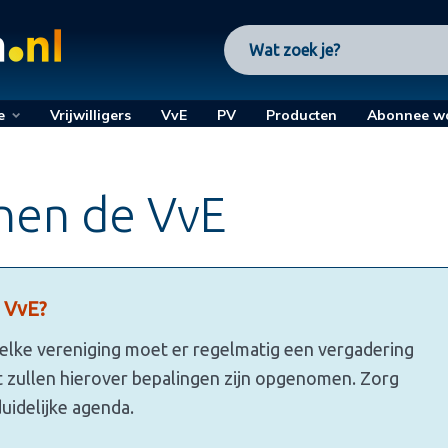
e
Vrijwilligers
VvE
PV
Producten
Abonnee w
nen de VvE
 VvE?
n elke vereniging moet er regelmatig een vergadering
nt zullen hierover bepalingen zijn opgenomen. Zorg
uidelijke agenda.