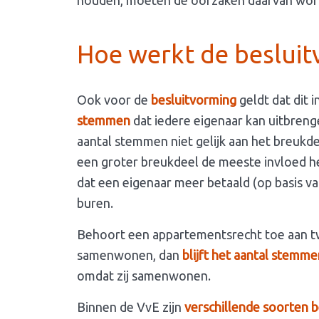
houden, moeten de oorzaken daarvan wor
Hoe werkt de besluit
Ook voor de
besluitvorming
geldt dat dit
stemmen
dat iedere eigenaar kan uitbrenge
aantal stemmen niet gelijk aan het breukd
een groter breukdeel de meeste invloed h
dat een eigenaar meer betaald (op basis va
buren.
Behoort een appartementsrecht toe aan tw
samenwonen, dan
blijft het aantal stemme
omdat zij samenwonen.
Binnen de VvE zijn
verschillende soorten b