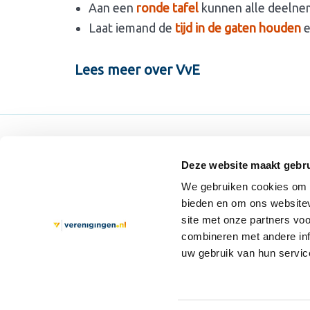
Aan een
ronde tafel
kunnen alle deelnem
Laat iemand de
tijd in de gaten houden
e
Lees meer over VvE
Verenigingen.nl
Over 
Deze website maakt gebru
Aanmelden
Over o
We gebruiken cookies om c
bieden en om ons websitev
Afmelden als abonnee
Archie
site met onze partners vo
Gebruiksvoorwaarden
Contac
combineren met andere inf
uw gebruik van hun servic
Privacy en Cookie Verklaring
Disclaimer en Copyright