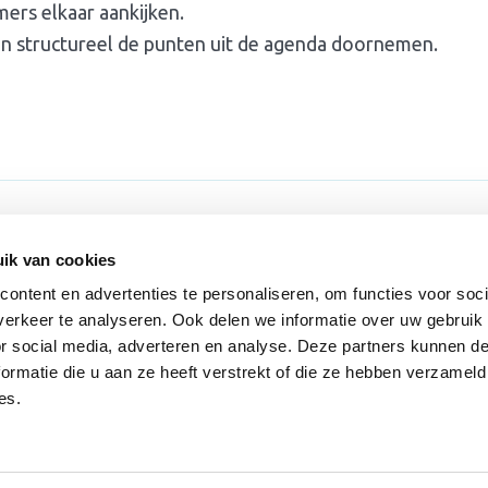
ers elkaar aankijken.
n structureel de punten uit de agenda doornemen.
ons
Volg ons
ik van cookies
ns
ontent en advertenties te personaliseren, om functies voor soci
erkeer te analyseren. Ook delen we informatie over uw gebruik
f Nieuwsbrieven
or social media, adverteren en analyse. Deze partners kunnen 
t
ormatie die u aan ze heeft verstrekt of die ze hebben verzameld
es.