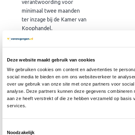
verantwoording voor
minimaal twee maanden
ter inzage bij de Kamer van
Koophandel.
Maakt in een regionale
krant bekend waar en tot
wanneer de rekening en
Deze website maakt gebruik van cookies
verantwoording ter inzage
We gebruiken cookies om content en advertenties te persona
ligt.
social media te bieden en om ons websiteverkeer te analyse
Meldt op het moment dat
over uw gebruik van onze site met onze partners voor social
de vereniging definitief
analyse. Deze partners kunnen deze gegevens combineren me
ophoudt te bestaan bij de
aan ze heeft verstrekt of die ze hebben verzameld op basis
services.
Kamer van Koophandel.
Einde
Toestemmingsselectie
Noodzakelijk