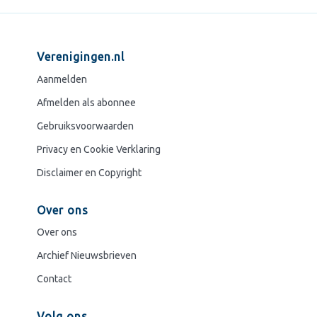
notulen van de
laatste
vergadering. Kies
Verenigingen.nl
zelf voor de
snelle turbo-
Aanmelden
opheffing of de
Afmelden als abonnee
vereffening.
Gebruiksvoorwaarden
Privacy en Cookie Verklaring
14,00
incl. BTW
Disclaimer en Copyright
Winkel nu
Over ons
Over ons
Archief Nieuwsbrieven
Contact
Volg ons