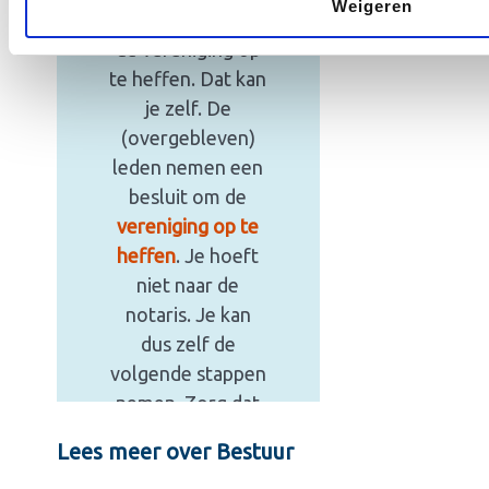
Weigeren
mogelijkheid om
de vereniging op
te heffen. Dat kan
je zelf. De
(overgebleven)
leden nemen een
besluit om de
vereniging op te
heffen
. Je hoeft
niet naar de
notaris. Je kan
dus zelf de
volgende stappen
nemen. Zorg dat
je het besluit
Lees meer over Bestuur
goed vast
in