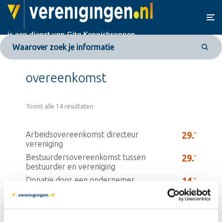
is een dienst van
Gita Kennisbronnen
overeenkomst
Toont alle 14 resultaten
-
Arbeidsovereenkomst directeur
29.
vereniging
-
Bestuurdersovereenkomst tussen
29.
bestuurder en vereniging
-
Donatie door een ondernemer
14.
50
Machtiging volmacht VvE vergadering
3.
-
Overeenkomst advertentie
29.