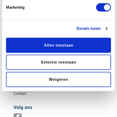
Marketing
Verenigingen.nl
Aanmelden
Details tonen
Afmelden als abonnee
Gebruiksvoorwaarden
Alles toestaan
Privacy en Cookie Verklaring
Disclaimer en Copyright
Selectie toestaan
Over ons
Over ons
Weigeren
Archief Nieuwsbrieven
Contact
Volg ons