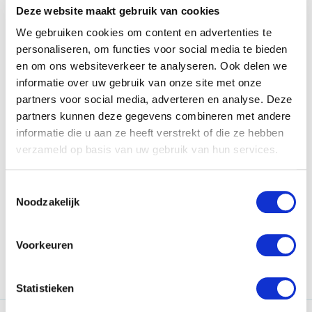
Deze website maakt gebruik van cookies
-
Overeenkomst inbreng op veiling
29.
We gebruiken cookies om content en advertenties te
roerende zaken
personaliseren, om functies voor social media te bieden
-
Overeenkomst Schenken van
14.
en om ons websiteverkeer te analyseren. Ook delen we
goederen
informatie over uw gebruik van onze site met onze
-
Pakket financiën voor de
39.
penningmeester van de vereniging
partners voor social media, adverteren en analyse. Deze
partners kunnen deze gegevens combineren met andere
-
Periodieke schenking goed doel of
29.
vereniging
informatie die u aan ze heeft verstrekt of die ze hebben
50
verzameld op basis van uw gebruik van hun services.
Privacy en Cookie verklaring
7.
-
Sponsorovereenkomst
29.
Toestemmingsselectie
Noodzakelijk
-
Stageovereenkomst
29.
50
Verenigingsverklaring
3.
Voorkeuren
-
Vrijwilligersovereenkomst
29.
Statistieken