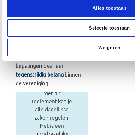
reglement
Alles toestaan
Huishoudelijk
Hieronder vind je een model
Selectie toestaan
reglement
van het huishoudelijk
reglement. Dit model voldoet
vereniging
Weigeren
aan de huidige wet- en
regelgeving. Waaronder de
Model van een
bepalingen over een
huishoudelijk
tegenstrijdig belang
binnen
reglement voor
de vereniging.
een vereniging
.
Met dit
reglement kan je
alle dagelijkse
zaken regelen.
Het is een
noodzakelijke