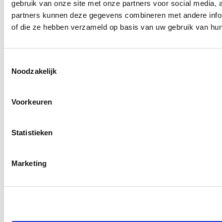
voorzitter”. Een andere
gebruik van onze site met onze partners voor social media,
partners kunnen deze gegevens combineren met andere inform
bepaling is hoe
of die ze hebben verzameld op basis van uw gebruik van hun
belangstellenden een
exemplaar van het
huishoudelijk reglement
Toestemmingsselectie
Noodzakelijk
kunnen ontvangen.
Voorafgaand daaraan kan je
Voorkeuren
alle afspraken vastleggen die
zich in geen van de hiervoor
genoemde categorieën laten
Statistieken
vangen.
Marketing
Model
huishoudelijk