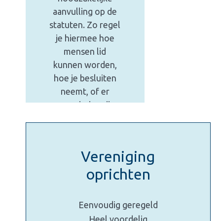
aanvulling op de
statuten. Zo regel
je hiermee hoe
mensen lid
kunnen worden,
hoe je besluiten
neemt, of er
commissies zijn
en andere zaken
voor de
dagelijkse
Vereniging
praktijk.
oprichten
29,00
incl. BTW
Eenvoudig geregeld

Winkel nu
Heel voordelig
