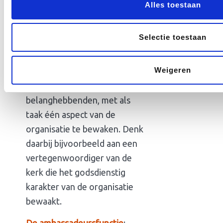
Alles toestaan
taken van de voorzitter. Maak
daar goede afspraken over.
Selectie toestaan
De waakhondfunctie
: Een
bestuurder die is aangewezen
Weigeren
als vertegenwoordiger van
een bepaalde groepering van
belanghebbenden, met als
taak één aspect van de
organisatie te bewaken. Denk
daarbij bijvoorbeeld aan een
vertegenwoordiger van de
kerk die het godsdienstig
karakter van de organisatie
bewaakt.