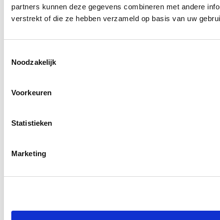
partners kunnen deze gegevens combineren met andere infor
bezighoudt met het beheren
verstrekt of die ze hebben verzameld op basis van uw gebru
van de gebouwen en
materialen van de organisatie.
Toestemmingsselectie
De vakinhoudelijke functie
:
Noodzakelijk
Bestuurder met specifieke
deskundigheid. Denk daarbij
Voorkeuren
aan de onderwijsdeskundige
in het schoolbestuur, de arts
Statistieken
in het ziekenhuisbestuur.
Marketing
De pr-functie
: Bestuurslid met
een speciale
verantwoordelijkheid op het
gebied van public relations.
Kan conflicteren met de