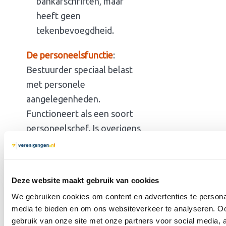
bankafschriften, maar
heeft geen
tekenbevoegdheid.
De personeelsfunctie
:
Bestuurder speciaal belast
met personele
aangelegenheden.
Functioneert als een soort
personeelschef. Is overigens
alleen van toepassing op
verenigingen met
personeelsleden op de
Deze website maakt gebruik van cookies
loonlijst.
We gebruiken cookies om content en advertenties te personal
De bouwtechnische functie
:
media te bieden en om ons websiteverkeer te analyseren. Oo
gebruik van onze site met onze partners voor social media,
Bestuurslid dat zich